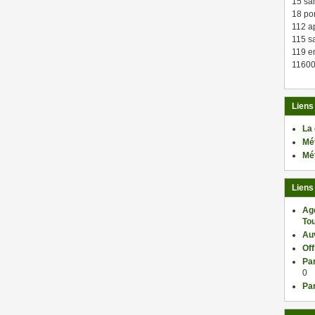
15 sa
18 po
112 a
115 sa
119 en
11600
Liens
La
Mé
Mé
Liens
Ag
Tou
Au
Of
Par
0
Par