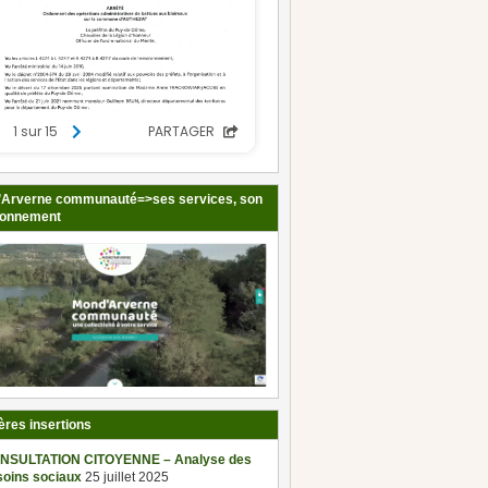
Arverne communauté=>ses services, son
ionnement
ères insertions
NSULTATION CITOYENNE – Analyse des
soins sociaux
25 juillet 2025