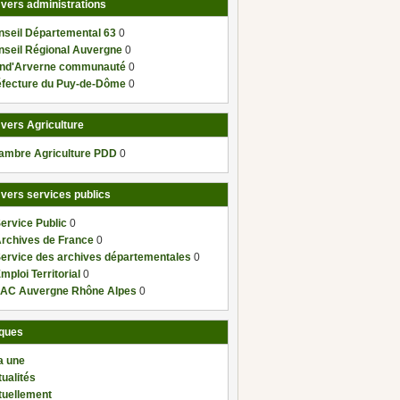
 vers administrations
nseil Départemental 63
0
nseil Régional Auvergne
0
nd'Arverne communauté
0
éfecture du Puy-de-Dôme
0
 vers Agriculture
ambre Agriculture PDD
0
 vers services publics
ervice Public
0
Archives de France
0
Service des archives départementales
0
mploi Territorial
0
AC Auvergne Rhône Alpes
0
ques
a une
ualités
tuellement