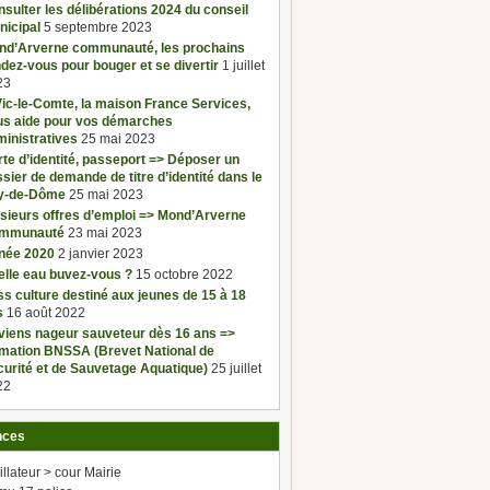
sulter les délibérations 2024 du conseil
nicipal
5 septembre 2023
nd’Arverne communauté, les prochains
dez-vous pour bouger et se divertir
1 juillet
23
ic-le-Comte, la maison France Services,
us aide pour vos démarches
inistratives
25 mai 2023
te d’identité, passeport => Déposer un
sier de demande de titre d’identité dans le
y-de-Dôme
25 mai 2023
sieurs offres d’emploi => Mond’Arverne
mmunauté
23 mai 2023
née 2020
2 janvier 2023
elle eau buvez-vous ?
15 octobre 2022
s culture destiné aux jeunes de 15 à 18
s
16 août 2022
viens nageur sauveteur dès 16 ans =>
rmation BNSSA (Brevet National de
urité et de Sauvetage Aquatique)
25 juillet
22
nces
illateur > cour Mairie