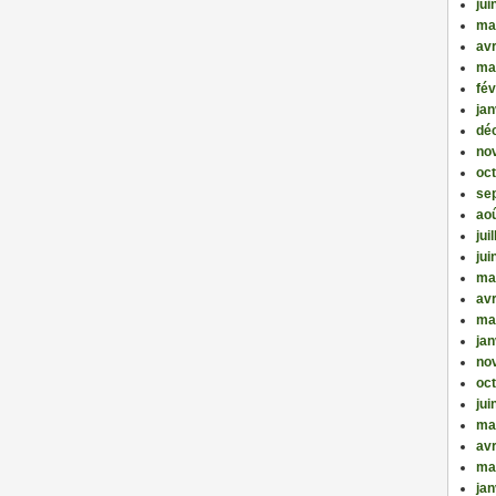
jui
ma
avr
ma
fév
jan
dé
no
oc
se
ao
jui
jui
ma
avr
ma
jan
no
oc
jui
ma
avr
ma
jan