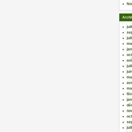
No
Archi
jui
se
jui
ma
jan
oc
ao
jui
jui
ma
avr
ma
fév
jan
dé
no
oc
se
jui