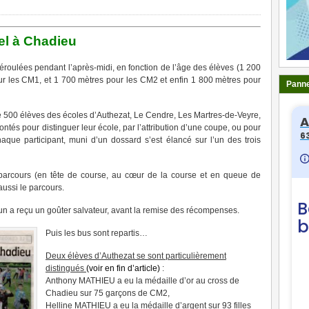
el à Chadieu
déroulées pendant l’après-midi, en fonction de l’âge des élèves (1 200
ur les CM1, et 1 700 mètres pour les CM2 et enfin 1 800 mètres pour
Panne
e 500 élèves des écoles d’Authezat, Le Cendre, Les Martres-de-Veyre,
ntés pour distinguer leur école, par l’attribution d’une coupe, ou pour
haque participant, muni d’un dossard s’est élancé sur l’un des trois
 parcours (en tête de course, au cœur de la course et en queue de
aussi le parcours.
n a reçu un goûter salvateur, avant la remise des récompenses.
Puis les bus sont repartis…
Deux élèves d’Authezat se sont particulièrement
distingués
(voir en fin d’article)
:
Anthony MATHIEU a eu la médaille d’or au cross de
Chadieu sur 75 garçons de CM2,
Helline MATHIEU a eu la médaille d’argent sur 93 filles