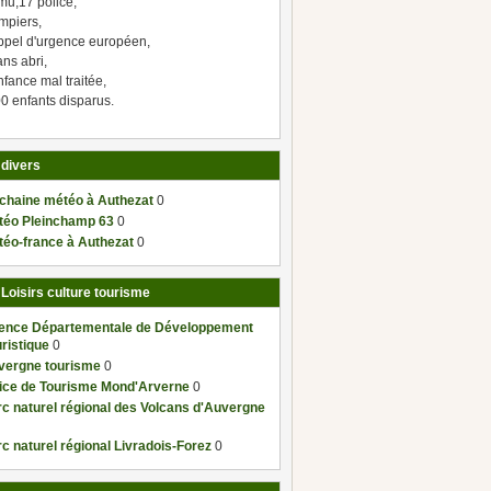
mu,17 police,
mpiers,
ppel d'urgence européen,
ns abri,
fance mal traitée,
0 enfants disparus.
 divers
 chaine météo à Authezat
0
téo Pleinchamp 63
0
téo-france à Authezat
0
 Loisirs culture tourisme
ence Départementale de Développement
ristique
0
vergne tourisme
0
fice de Tourisme Mond'Arverne
0
c naturel régional des Volcans d'Auvergne
c naturel régional Livradois-Forez
0