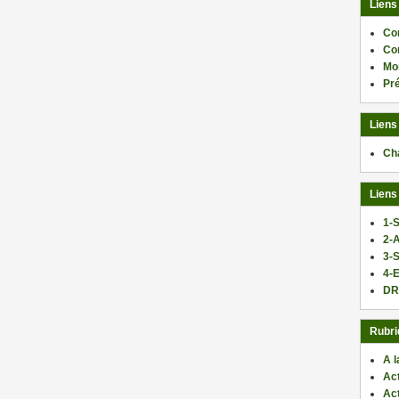
Liens
Co
Co
Mo
Pr
Liens
Ch
Liens
1-S
2-
3-
4-E
DR
Rubri
A l
Act
Ac