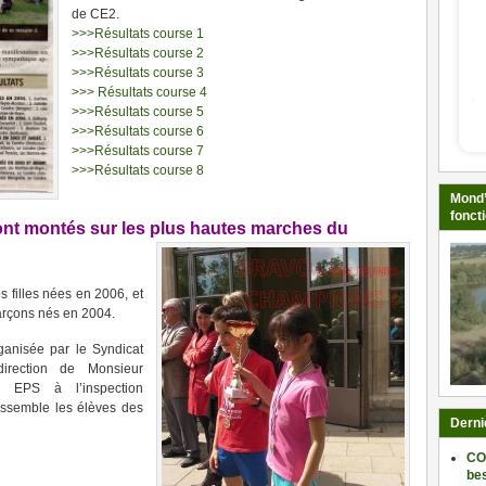
de CE2.
>>>Résultats course 1
>>>Résultats course 2
>>>Résultats course 3
>>> Résultats course 4
>>>Résultats course 5
>>>Résultats course 6
>>>Résultats course 7
>>>Résultats course 8
Mond’
fonct
ont montés sur les plus hautes marches du
s filles nées en 2006, et
arçons nés en 2004.
ganisée par le Syndicat
irection de Monsieur
 EPS à l’inspection
assemble les élèves des
Derni
CO
be