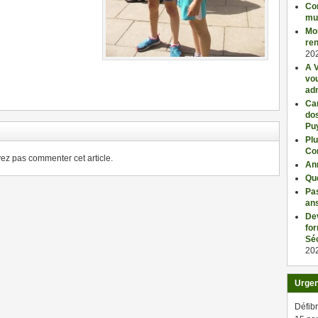
Con
mu
Mo
ren
20
A V
ger
vo
adm
Car
dos
Pu
Plu
Co
z pas commenter cet article.
An
Qu
Pas
an
De
fo
Séc
20
Urge
Défibr