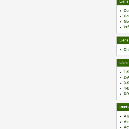
Liens
Co
Co
Mo
Pr
Liens
Ch
Liens
1-S
2-
3-
4-E
DR
Rubri
A l
Act
Ac