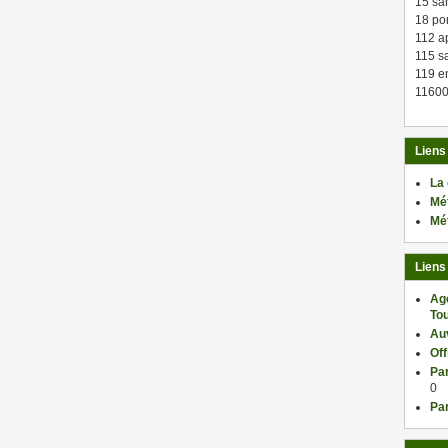
15 sa
18 po
112 a
115 sa
119 en
11600
Liens
La
Mé
Mé
Liens
Ag
Tou
Au
Of
Par
0
Par