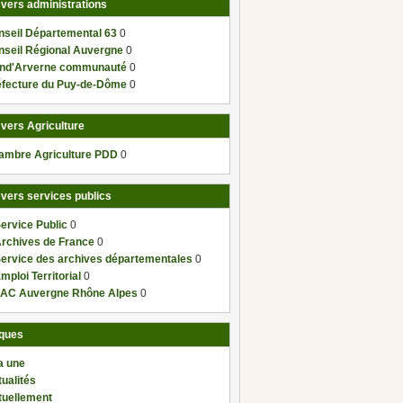
 vers administrations
nseil Départemental 63
0
nseil Régional Auvergne
0
nd'Arverne communauté
0
éfecture du Puy-de-Dôme
0
 vers Agriculture
ambre Agriculture PDD
0
 vers services publics
ervice Public
0
Archives de France
0
Service des archives départementales
0
mploi Territorial
0
AC Auvergne Rhône Alpes
0
ques
a une
ualités
tuellement