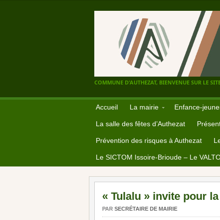
COMMUNE D'AUTHEZAT, BIENVENUE SUR LE SITE
Accueil
La mairie
Enfance-jeune
La salle des fêtes d’Authezat
Présent
Prévention des risques à Authezat
L
Le SICTOM Issoire-Brioude – Le VALT
« Tulalu » invite pour 
PAR
SECRÉTAIRE DE MAIRIE