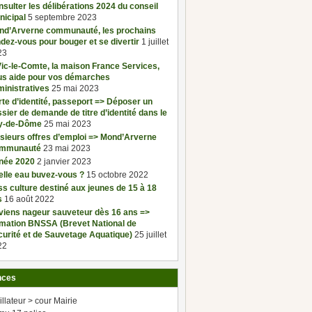
sulter les délibérations 2024 du conseil
nicipal
5 septembre 2023
nd’Arverne communauté, les prochains
dez-vous pour bouger et se divertir
1 juillet
23
ic-le-Comte, la maison France Services,
us aide pour vos démarches
inistratives
25 mai 2023
te d’identité, passeport => Déposer un
sier de demande de titre d’identité dans le
y-de-Dôme
25 mai 2023
sieurs offres d’emploi => Mond’Arverne
mmunauté
23 mai 2023
née 2020
2 janvier 2023
elle eau buvez-vous ?
15 octobre 2022
s culture destiné aux jeunes de 15 à 18
s
16 août 2022
viens nageur sauveteur dès 16 ans =>
rmation BNSSA (Brevet National de
urité et de Sauvetage Aquatique)
25 juillet
22
nces
illateur > cour Mairie