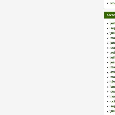
No
Archi
jui
se
jui
ma
jan
oc
ao
jui
jui
ma
avr
ma
fév
jan
dé
no
oc
se
jui