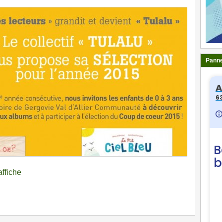
Panne
affiche
ger