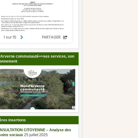
Arverne communauté=>ses services, son
ionnement
ères insertions
NSULTATION CITOYENNE – Analyse des
soins sociaux
25 juillet 2025