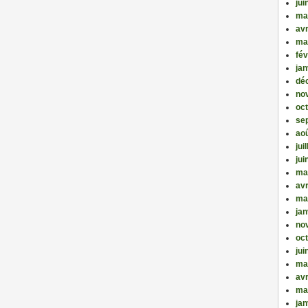
jui
ma
avr
ma
fév
jan
dé
no
oc
se
ao
jui
jui
ma
avr
ma
jan
no
oc
jui
ma
avr
ma
jan