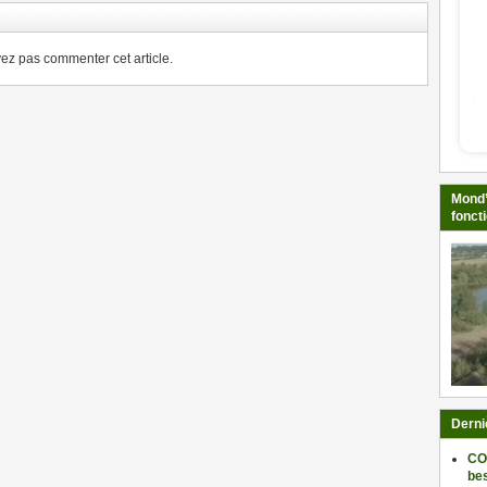
z pas commenter cet article.
Mond’
fonct
Derni
CO
be