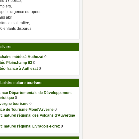
mu,17 police,
mpiers,
ppel d'urgence européen,
ns abri,
fance mal traitée,
0 enfants disparus.
 divers
 chaine météo à Authezat
0
téo Pleinchamp 63
0
téo-france à Authezat
0
 Loisirs culture tourisme
ence Départementale de Développement
ristique
0
vergne tourisme
0
fice de Tourisme Mond'Arverne
0
c naturel régional des Volcans d'Auvergne
c naturel régional Livradois-Forez
0