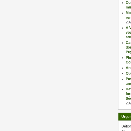
Con
mu
Mo
ren
20
A V
vo
adm
Car
dos
Pu
Plu
Co
An
Qu
Pas
an
De
fo
Séc
20
Urge
Défibr