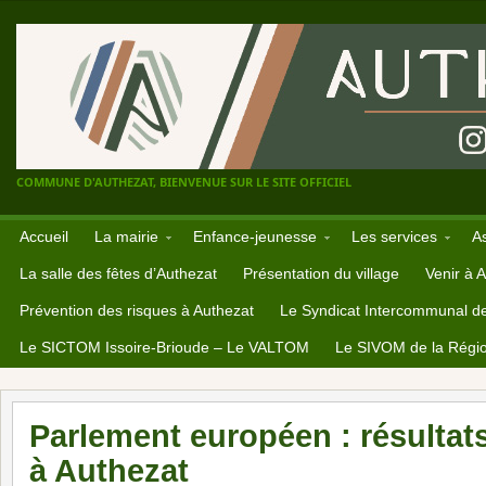
COMMUNE D'AUTHEZAT, BIENVENUE SUR LE SITE OFFICIEL
Accueil
La mairie
Enfance-jeunesse
Les services
A
La salle des fêtes d’Authezat
Présentation du village
Venir à 
Prévention des risques à Authezat
Le Syndicat Intercommunal d
Le SICTOM Issoire-Brioude – Le VALTOM
Le SIVOM de la Régio
Parlement européen : résultat
à Authezat