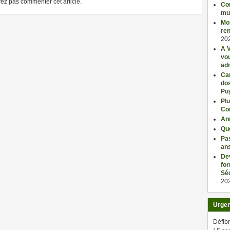
z pas commenter cet article.
Con
mu
Mo
ren
20
A V
vo
adm
Car
dos
Pu
Plu
Co
An
Qu
Pas
an
De
fo
Séc
20
Urge
Défibr