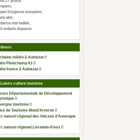
mu,17 police,
mpiers,
ppel d'urgence européen,
ns abri,
fance mal traitée,
0 enfants disparus.
 divers
 chaine météo à Authezat
0
téo Pleinchamp 63
0
téo-france à Authezat
0
 Loisirs culture tourisme
ence Départementale de Développement
ristique
0
vergne tourisme
0
fice de Tourisme Mond'Arverne
0
c naturel régional des Volcans d'Auvergne
c naturel régional Livradois-Forez
0