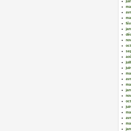
jui
ma
avr
ma
fév
jan
dé
no
oc
se
ao
jui
jui
ma
avr
ma
jan
no
oc
jui
ma
avr
ma
jan