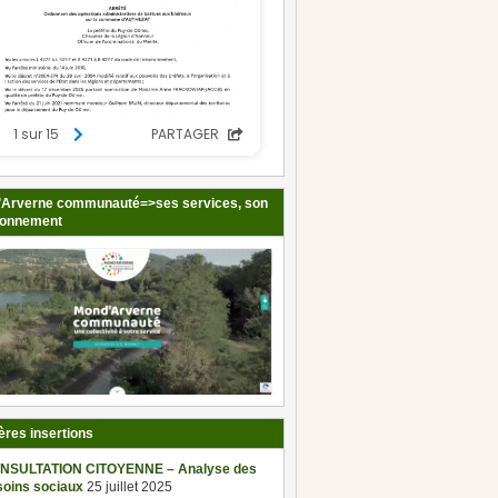
Arverne communauté=>ses services, son
ionnement
ères insertions
NSULTATION CITOYENNE – Analyse des
soins sociaux
25 juillet 2025