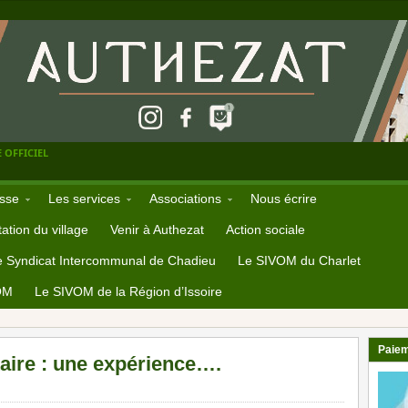
 OFFICIEL
sse
Les services
Associations
Nous écrire
ation du village
Venir à Authezat
Action sociale
e Syndicat Intercommunal de Chadieu
Le SIVOM du Charlet
OM
Le SIVOM de la Région d’Issoire
Paiem
taire : une expérience….