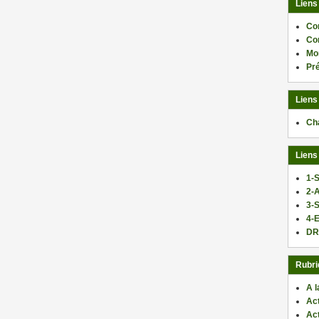
Liens
Co
Co
Mo
Pr
Liens
Ch
Liens
1-S
2-
3-
4-E
DR
Rubri
A l
Act
Ac