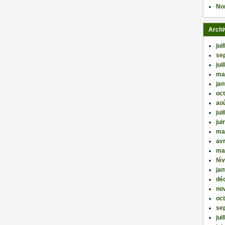
No
Archi
jui
se
jui
ma
jan
oc
ao
jui
jui
ma
avr
ma
fév
jan
dé
no
oc
se
jui