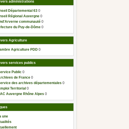
 vers administrations
nseil Départemental 63
0
nseil Régional Auvergne
0
nd'Arverne communauté
0
éfecture du Puy-de-Dôme
0
 vers Agriculture
ambre Agriculture PDD
0
 vers services publics
ervice Public
0
Archives de France
0
Service des archives départementales
0
mploi Territorial
0
AC Auvergne Rhône Alpes
0
ques
a une
ualités
tuellement