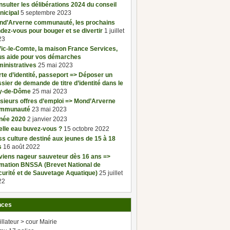
sulter les délibérations 2024 du conseil
nicipal
5 septembre 2023
nd’Arverne communauté, les prochains
dez-vous pour bouger et se divertir
1 juillet
23
ic-le-Comte, la maison France Services,
us aide pour vos démarches
inistratives
25 mai 2023
te d’identité, passeport => Déposer un
sier de demande de titre d’identité dans le
y-de-Dôme
25 mai 2023
sieurs offres d’emploi => Mond’Arverne
mmunauté
23 mai 2023
née 2020
2 janvier 2023
elle eau buvez-vous ?
15 octobre 2022
s culture destiné aux jeunes de 15 à 18
s
16 août 2022
viens nageur sauveteur dès 16 ans =>
rmation BNSSA (Brevet National de
urité et de Sauvetage Aquatique)
25 juillet
22
nces
illateur > cour Mairie