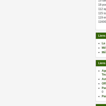
15 sa
18 po
112 a
115 sa
119 en
11600
Liens
La
Mé
Mé
Liens
Ag
Tou
Au
Of
Par
0
Par