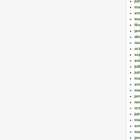
jui
ma
avr
ma
fév
jan
dé
no
oc
se
ao
jui
jui
ma
avr
ma
jan
no
oc
jui
ma
avr
ma
jan