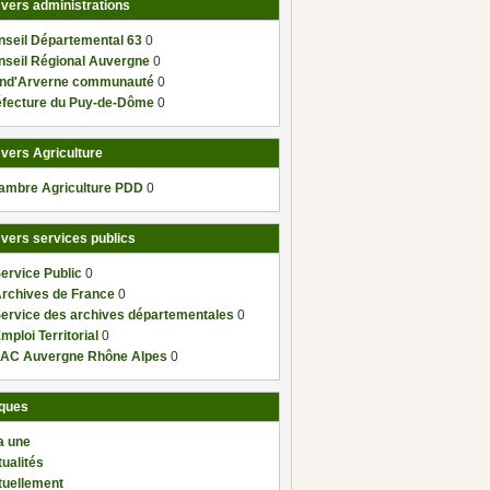
 vers administrations
nseil Départemental 63
0
nseil Régional Auvergne
0
nd'Arverne communauté
0
éfecture du Puy-de-Dôme
0
 vers Agriculture
ambre Agriculture PDD
0
 vers services publics
ervice Public
0
Archives de France
0
Service des archives départementales
0
mploi Territorial
0
AC Auvergne Rhône Alpes
0
ques
a une
ualités
tuellement