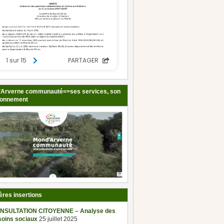
Arverne communauté=>ses services, son
ionnement
ères insertions
NSULTATION CITOYENNE – Analyse des
soins sociaux
25 juillet 2025