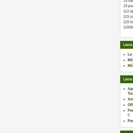
15 sa
18 po
112 a
115 sa
119 en
11600
Liens
La
Mé
Mé
Liens
Ag
Tou
Au
Of
Par
0
Par