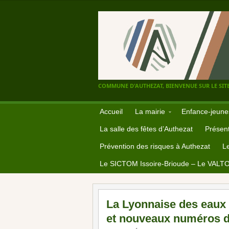
COMMUNE D'AUTHEZAT, BIENVENUE SUR LE SITE
Accueil
La mairie
Enfance-jeune
La salle des fêtes d’Authezat
Présent
Prévention des risques à Authezat
L
Le SICTOM Issoire-Brioude – Le VALT
La Lyonnaise des eaux
et nouveaux numéros d