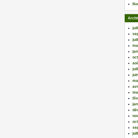
No
Archi
jui
se
jui
ma
jan
oc
ao
jui
jui
ma
avr
ma
fév
jan
dé
no
oc
se
jui