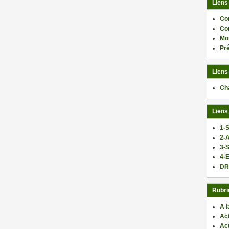
Liens
Co
Co
Mo
Pr
Liens
Ch
Liens
1-S
2-
3-
4-E
DR
Rubri
A l
Act
Ac