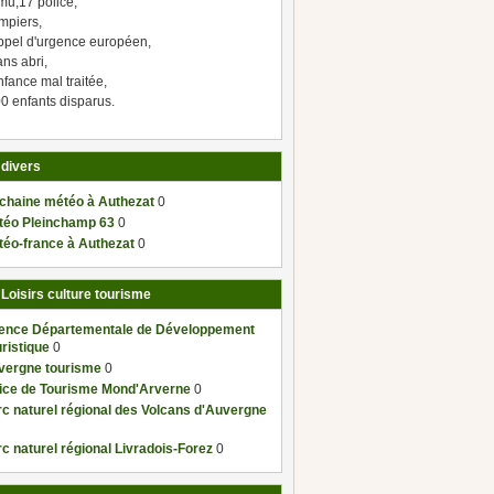
mu,17 police,
mpiers,
ppel d'urgence européen,
ns abri,
fance mal traitée,
0 enfants disparus.
 divers
 chaine météo à Authezat
0
téo Pleinchamp 63
0
téo-france à Authezat
0
 Loisirs culture tourisme
ence Départementale de Développement
ristique
0
vergne tourisme
0
fice de Tourisme Mond'Arverne
0
c naturel régional des Volcans d'Auvergne
c naturel régional Livradois-Forez
0