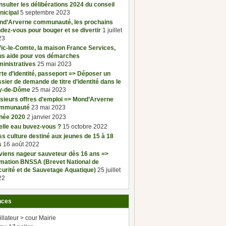
sulter les délibérations 2024 du conseil
nicipal
5 septembre 2023
nd’Arverne communauté, les prochains
dez-vous pour bouger et se divertir
1 juillet
23
ic-le-Comte, la maison France Services,
us aide pour vos démarches
inistratives
25 mai 2023
te d’identité, passeport => Déposer un
sier de demande de titre d’identité dans le
y-de-Dôme
25 mai 2023
sieurs offres d’emploi => Mond’Arverne
mmunauté
23 mai 2023
née 2020
2 janvier 2023
elle eau buvez-vous ?
15 octobre 2022
s culture destiné aux jeunes de 15 à 18
s
16 août 2022
viens nageur sauveteur dès 16 ans =>
rmation BNSSA (Brevet National de
urité et de Sauvetage Aquatique)
25 juillet
22
nces
illateur > cour Mairie