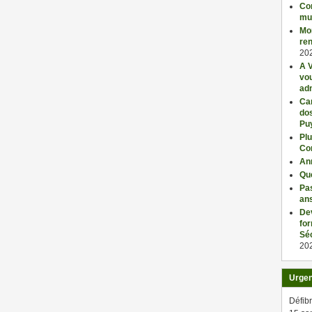
Con
mu
Mo
ren
20
A V
vo
adm
Car
dos
Pu
Plu
Co
An
Qu
Pas
an
De
fo
Séc
20
Urge
Défibr