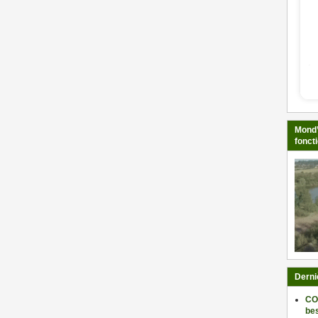
Mond’
fonct
Derni
CO
be