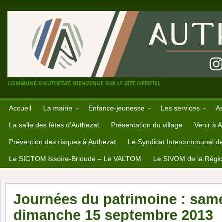
COMMUNE D'AUTHEZAT, BIENVENUE SUR LE SITE OFFICIEL
Accueil
La mairie
Enfance-jeunesse
Les services
A
La salle des fêtes d’Authezat
Présentation du village
Venir à 
Prévention des risques à Authezat
Le Syndicat Intercommunal d
Le SICTOM Issoire-Brioude – Le VALTOM
Le SIVOM de la Régio
Journées du patrimoine : same
dimanche 15 septembre 2013