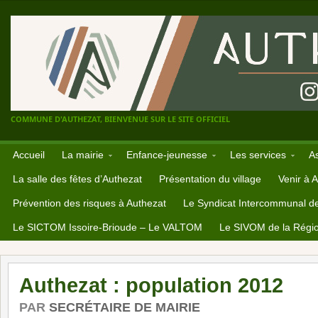
COMMUNE D'AUTHEZAT, BIENVENUE SUR LE SITE OFFICIEL
Accueil
La mairie
Enfance-jeunesse
Les services
A
La salle des fêtes d’Authezat
Présentation du village
Venir à 
Prévention des risques à Authezat
Le Syndicat Intercommunal d
Le SICTOM Issoire-Brioude – Le VALTOM
Le SIVOM de la Régio
Authezat : population 2012
PAR
SECRÉTAIRE DE MAIRIE