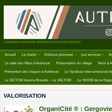
COMMUNE D'AUTHEZAT, BIENVENUE SUR LE SITE OFFICIEL
Accueil
La mairie
Enfance-jeunesse
Les services
A
La salle des fêtes d’Authezat
Présentation du village
Venir à 
Prévention des risques à Authezat
Le Syndicat Intercommunal d
Le SICTOM Issoire-Brioude – Le VALTOM
Le SIVOM de la Régio
VALORISATION
OrganiCité ® : Gergovie 