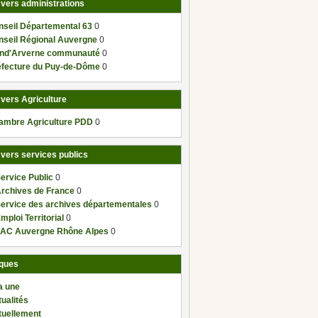
 vers administrations
nseil Départemental 63
0
nseil Régional Auvergne
0
nd'Arverne communauté
0
éfecture du Puy-de-Dôme
0
 vers Agriculture
ambre Agriculture PDD
0
 vers services publics
ervice Public
0
Archives de France
0
Service des archives départementales
0
mploi Territorial
0
AC Auvergne Rhône Alpes
0
ques
a une
ualités
tuellement