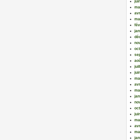
jui
ma
avr
ma
fév
jan
dé
no
oc
se
ao
jui
jui
ma
avr
ma
jan
no
oc
jui
ma
avr
ma
jan