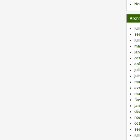
No
Archi
jui
se
jui
ma
jan
oc
ao
jui
jui
ma
avr
ma
fév
jan
dé
no
oc
se
jui