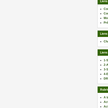
Liens
Co
Co
Mo
Pr
Liens
Ch
Liens
1-S
2-
3-
4-E
DR
Rubri
A l
Act
Ac