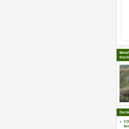
Mond’
fonct
Derni
CO
be