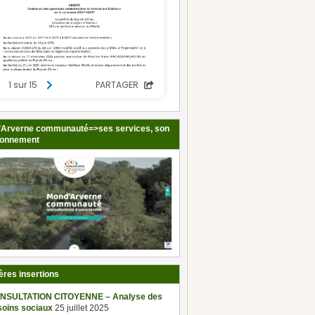
Arverne communauté=>ses services, son
ionnement
ères insertions
NSULTATION CITOYENNE – Analyse des
soins sociaux
25 juillet 2025