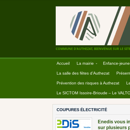
COMMUNE D'AUTHEZAT, BIENVENUE SUR LE SITE
Accueil
La mairie
Enfance-jeune
La salle des fêtes d’Authezat
Présent
Prévention des risques à Authezat
L
Le SICTOM Issoire-Brioude – Le VALT
COUPURES ÉLECTRICITÉ
Enedis vous inf
sur plusieurs