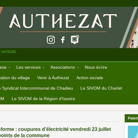
 OFFICIEL
sse
Les services
Associations
Nous écrire
ation du village
Venir à Authezat
Action sociale
e Syndicat Intercommunal de Chadieu
Le SIVOM du Charlet
OM
Le SIVOM de la Région d’Issoire
Paiem
orme : coupures d’électricité vendredi 23 juillet
 points de la commune