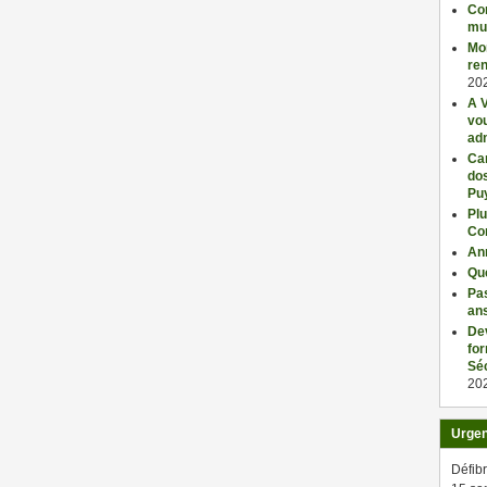
Con
mu
Mo
ren
20
A V
vo
adm
Car
dos
Pu
Plu
Co
An
Qu
Pas
an
De
fo
Séc
20
Urge
Défibr