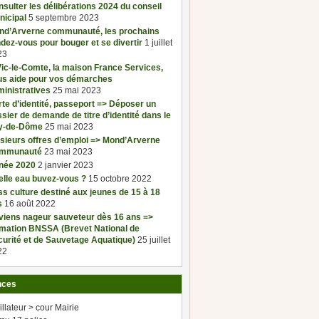
sulter les délibérations 2024 du conseil
nicipal
5 septembre 2023
nd’Arverne communauté, les prochains
dez-vous pour bouger et se divertir
1 juillet
23
ic-le-Comte, la maison France Services,
us aide pour vos démarches
inistratives
25 mai 2023
te d’identité, passeport => Déposer un
sier de demande de titre d’identité dans le
y-de-Dôme
25 mai 2023
sieurs offres d’emploi => Mond’Arverne
mmunauté
23 mai 2023
née 2020
2 janvier 2023
elle eau buvez-vous ?
15 octobre 2022
s culture destiné aux jeunes de 15 à 18
s
16 août 2022
viens nageur sauveteur dès 16 ans =>
rmation BNSSA (Brevet National de
urité et de Sauvetage Aquatique)
25 juillet
22
nces
illateur > cour Mairie