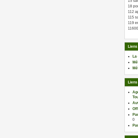
15 sa
18 po
112 a
115 sa
119 en
11600
Liens
La
Mé
Mé
Liens
Ag
Tou
Au
Of
Par
0
Par