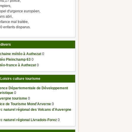
mu,17 police,
mpiers,
ppel d'urgence européen,
ns abri,
fance mal traitée,
0 enfants disparus.
 divers
 chaine météo à Authezat
0
téo Pleinchamp 63
0
téo-france à Authezat
0
 Loisirs culture tourisme
ence Départementale de Développement
ristique
0
vergne tourisme
0
fice de Tourisme Mond'Arverne
0
c naturel régional des Volcans d'Auvergne
c naturel régional Livradois-Forez
0