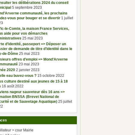
sulter les délibérations 2024 du conseil
nicipal
5 septembre 2023
nd’Arverne communauté, les prochains
dez-vous pour bouger et se divertir
1 juillet
23
ic-le-Comte, la maison France Services,
us aide pour vos démarches
inistratives
25 mai 2023
te d’identité, passeport => Déposer un
sier de demande de titre d’identité dans le
y-de-Dôme
25 mai 2023
sieurs offres d’emploi => Mond’Arverne
mmunauté
23 mai 2023
née 2020
2 janvier 2023
elle eau buvez-vous ?
15 octobre 2022
s culture destiné aux jeunes de 15 à 18
s
16 août 2022
viens nageur sauveteur dès 16 ans =>
rmation BNSSA (Brevet National de
urité et de Sauvetage Aquatique)
25 juillet
22
nces
illateur > cour Mairie