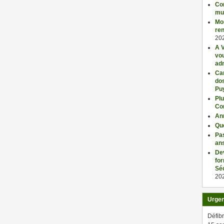
Con
mu
Mo
ren
20
A V
vo
adm
Car
dos
Pu
Plu
Co
An
Qu
Pas
an
De
fo
Séc
20
Urge
Défibr