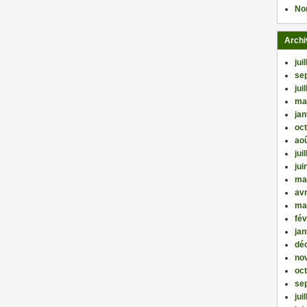
No
Archi
jui
se
jui
ma
jan
oc
ao
jui
jui
ma
avr
ma
fév
jan
dé
no
oc
se
jui