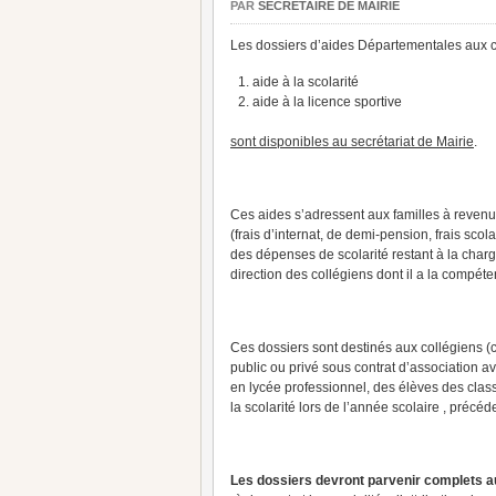
PAR
SECRÉTAIRE DE MAIRIE
Les dossiers d’aides Départementales aux c
aide à la scolarité
aide à la licence sportive
sont disponibles au secrétariat de Mairie
.
Ces aides s’adressent aux familles à revenu
(frais d’internat, de demi-pension, frais sco
des dépenses de scolarité restant à la charg
direction des collégiens dont il a la compé
Ces dossiers sont destinés aux collégiens 
public ou privé sous contrat d’association a
en lycée professionnel, des élèves des cla
la scolarité lors de l’année scolaire , précé
Les dossiers devront parvenir complets a