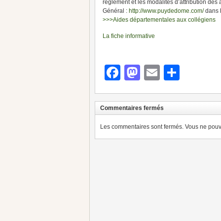
règlement et les modalités d’attribution des 
Général :
http://www.puydedome.com/
dans l
>>>Aides départementales aux collégiens
La fiche informative
Facebook
Mastodon
Email
Parta
Commentaires fermés
Les commentaires sont fermés. Vous ne pouve