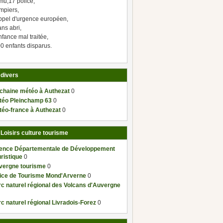
mu,17 police,
mpiers,
ppel d'urgence européen,
ns abri,
fance mal traitée,
0 enfants disparus.
 divers
 chaine météo à Authezat
0
téo Pleinchamp 63
0
téo-france à Authezat
0
 Loisirs culture tourisme
ence Départementale de Développement
ristique
0
vergne tourisme
0
fice de Tourisme Mond'Arverne
0
c naturel régional des Volcans d'Auvergne
c naturel régional Livradois-Forez
0