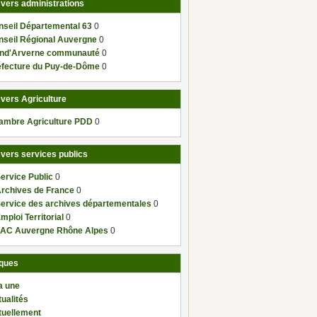
 vers administrations
nseil Départemental 63
0
nseil Régional Auvergne
0
nd'Arverne communauté
0
éfecture du Puy-de-Dôme
0
 vers Agriculture
ambre Agriculture PDD
0
 vers services publics
ervice Public
0
Archives de France
0
Service des archives départementales
0
mploi Territorial
0
AC Auvergne Rhône Alpes
0
ques
a une
ualités
tuellement