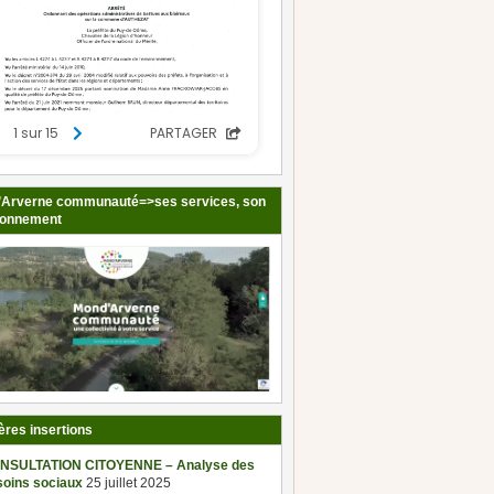
Arverne communauté=>ses services, son
ionnement
ères insertions
NSULTATION CITOYENNE – Analyse des
soins sociaux
25 juillet 2025