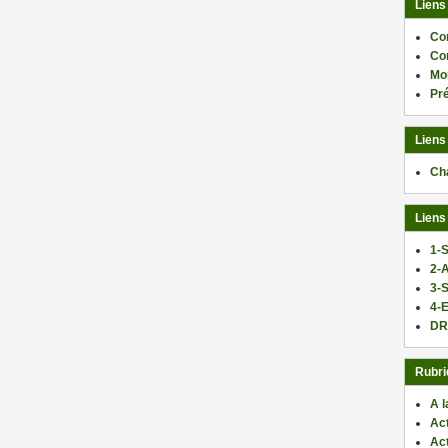
Liens
Co
Co
Mo
Pr
Liens
Ch
Liens
1-S
2-
3-
4-E
DR
Rubri
A l
Act
Ac