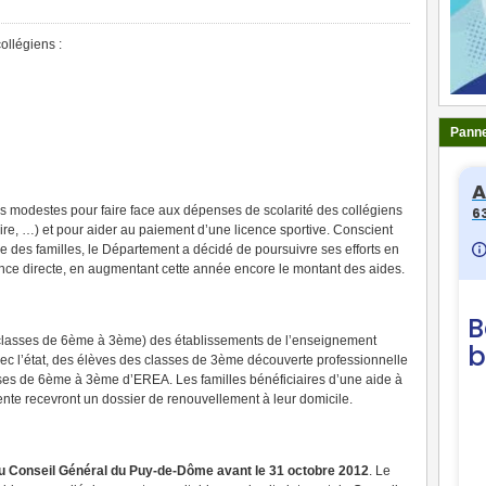
ollégiens :
Panne
s modestes pour faire face aux dépenses de scolarité des collégiens
laire, …) et pour aider au paiement d’une licence sportive. Conscient
e des familles, le Département a décidé de poursuivre ses efforts en
tence directe, en augmentant cette année encore le montant des aides.
(classes de 6ème à 3ème) des établissements de l’enseignement
vec l’état, des élèves des classes de 3ème découverte professionnelle
sses de 6ème à 3ème d’EREA. Les familles bénéficiaires d’une aide à
dente recevront un dossier de renouvellement à leur domicile.
u Conseil Général du Puy-de-Dôme avant le 31 octobre 2012
. Le