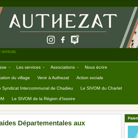
 OFFICIEL
sse
Les services
Associations
Nous écrire
ation du village
Venir à Authezat
Action sociale
e Syndicat Intercommunal de Chadieu
Le SIVOM du Charlet
OM
Le SIVOM de la Région d’Issoire
Paiem
 aides Départementales aux