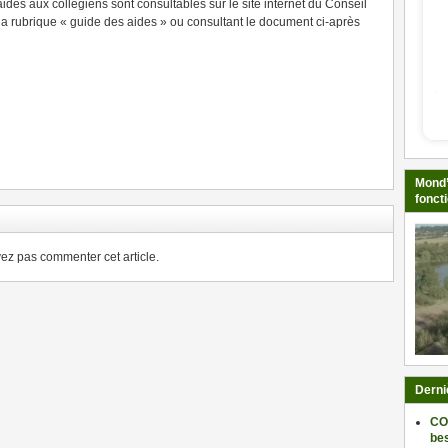
aides aux collégiens sont consultables sur le site internet du Conseil
a rubrique « guide des aides » ou consultant le document ci-après
ger
Mond’
fonct
z pas commenter cet article.
Derni
CO
be