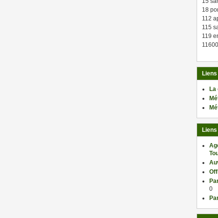
15 sa
18 po
112 a
115 sa
119 en
11600
Liens
La
Mé
Mé
Liens
Ag
Tou
Au
Of
Par
0
Par