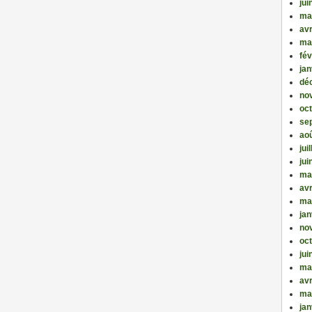
jui
ma
avr
ma
fév
jan
dé
no
oc
se
ao
jui
jui
ma
avr
ma
jan
no
oc
jui
ma
avr
ma
jan