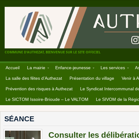
COMMUNE D'AUTHEZAT, BIENVENUE SUR LE SITE OFFICIEL
Accueil
La mairie
Enfance-jeunesse
Les services
A
La salle des fêtes d’Authezat
Présentation du village
Venir à 
Prévention des risques à Authezat
Le Syndicat Intercommunal d
Le SICTOM Issoire-Brioude – Le VALTOM
Le SIVOM de la Régio
SÉANCE
Consulter les délibérat