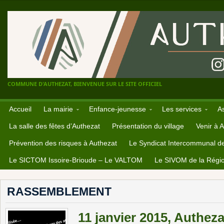
COMMUNE D'AUTHEZAT, BIENVENUE SUR LE SITE OFFICIEL
Accueil
La mairie
Enfance-jeunesse
Les services
A
La salle des fêtes d’Authezat
Présentation du village
Venir à 
Prévention des risques à Authezat
Le Syndicat Intercommunal d
Le SICTOM Issoire-Brioude – Le VALTOM
Le SIVOM de la Régio
RASSEMBLEMENT
11 janvier 2015, Authez