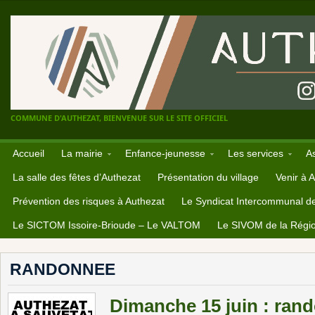
COMMUNE D'AUTHEZAT, BIENVENUE SUR LE SITE OFFICIEL
Accueil
La mairie
Enfance-jeunesse
Les services
A
La salle des fêtes d’Authezat
Présentation du village
Venir à 
Prévention des risques à Authezat
Le Syndicat Intercommunal d
Le SICTOM Issoire-Brioude – Le VALTOM
Le SIVOM de la Régio
RANDONNEE
Dimanche 15 juin : ran