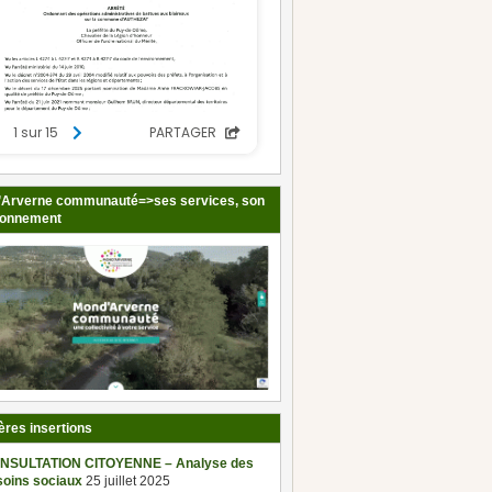
Arverne communauté=>ses services, son
ionnement
ères insertions
NSULTATION CITOYENNE – Analyse des
soins sociaux
25 juillet 2025