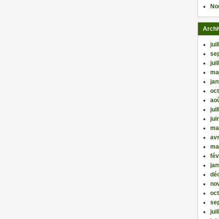
No
Archi
jui
se
jui
ma
jan
oc
ao
jui
jui
ma
avr
ma
fév
jan
dé
no
oc
se
jui