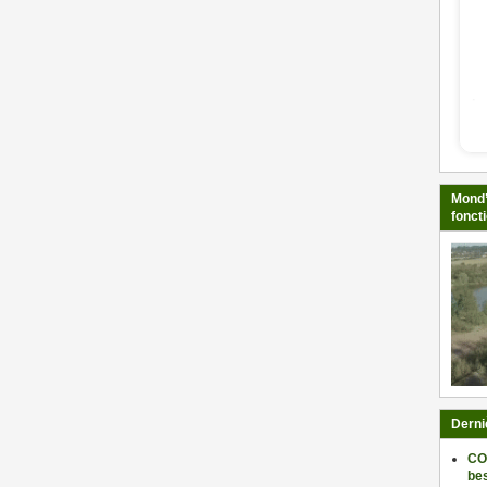
Mond’
fonct
Derni
CO
be