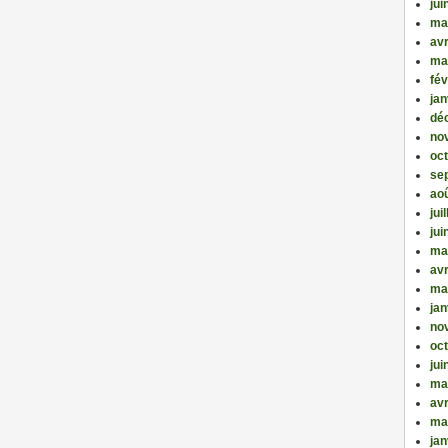
jui
ma
avr
ma
fév
jan
dé
no
oc
se
ao
jui
jui
ma
avr
ma
jan
no
oc
jui
ma
avr
ma
jan