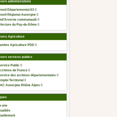
 vers administrations
nseil Départemental 63
0
nseil Régional Auvergne
0
nd'Arverne communauté
0
éfecture du Puy-de-Dôme
0
 vers Agriculture
ambre Agriculture PDD
0
 vers services publics
ervice Public
0
Archives de France
0
Service des archives départementales
0
mploi Territorial
0
AC Auvergne Rhône Alpes
0
ques
a une
ualités
tuellement