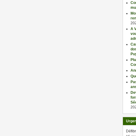
Con
mu
Mo
ren
20
A V
vo
adm
Car
dos
Pu
Plu
Co
An
Qu
Pas
an
De
fo
Séc
20
Urge
Défibr