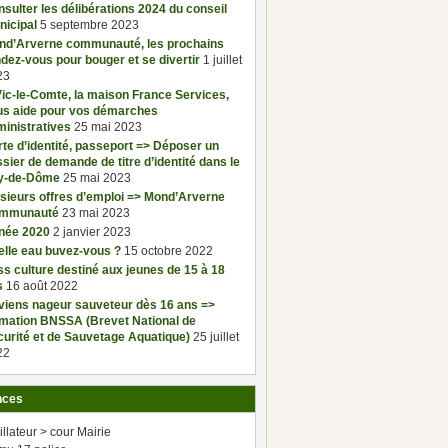
sulter les délibérations 2024 du conseil
nicipal
5 septembre 2023
nd’Arverne communauté, les prochains
dez-vous pour bouger et se divertir
1 juillet
23
ic-le-Comte, la maison France Services,
us aide pour vos démarches
inistratives
25 mai 2023
te d’identité, passeport => Déposer un
sier de demande de titre d’identité dans le
y-de-Dôme
25 mai 2023
sieurs offres d’emploi => Mond’Arverne
mmunauté
23 mai 2023
née 2020
2 janvier 2023
elle eau buvez-vous ?
15 octobre 2022
s culture destiné aux jeunes de 15 à 18
s
16 août 2022
viens nageur sauveteur dès 16 ans =>
rmation BNSSA (Brevet National de
urité et de Sauvetage Aquatique)
25 juillet
22
nces
illateur > cour Mairie