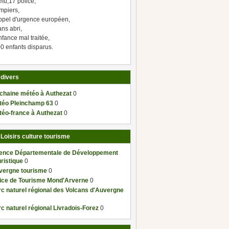
mu,17 police,
mpiers,
ppel d'urgence européen,
ns abri,
fance mal traitée,
0 enfants disparus.
 divers
 chaine météo à Authezat
0
téo Pleinchamp 63
0
téo-france à Authezat
0
 Loisirs culture tourisme
ence Départementale de Développement
ristique
0
vergne tourisme
0
fice de Tourisme Mond'Arverne
0
c naturel régional des Volcans d'Auvergne
c naturel régional Livradois-Forez
0