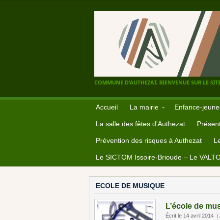
COMMUNE D'AUTHEZAT, BIENVENUE SUR LE SITE
Accueil
La mairie
Enfance-jeune
La salle des fêtes d’Authezat
Présent
Prévention des risques à Authezat
L
Le SICTOM Issoire-Brioude – Le VALT
ECOLE DE MUSIQUE
L’école de mus
Écrit le 14 avril 2014
|