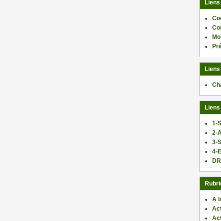
Liens
Co
Co
Mo
Pr
Liens
Ch
Liens
1-S
2-
3-
4-E
DR
Rubri
A l
Act
Ac