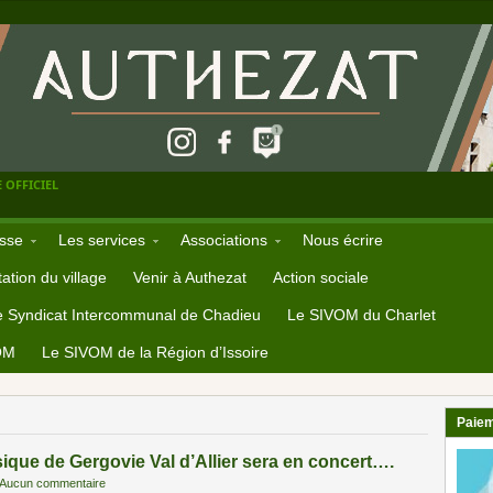
 OFFICIEL
sse
Les services
Associations
Nous écrire
ation du village
Venir à Authezat
Action sociale
e Syndicat Intercommunal de Chadieu
Le SIVOM du Charlet
OM
Le SIVOM de la Région d’Issoire
Paiem
ique de Gergovie Val d’Allier sera en concert….
Aucun commentaire