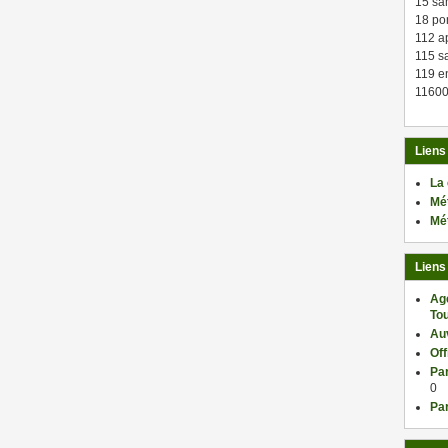
15 sa
18 po
112 a
115 sa
119 en
11600
Liens
La
Mé
Mé
Liens
Ag
Tou
Au
Of
Par
0
Par