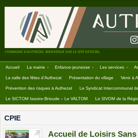
COMMUNE D'AUTHEZAT, BIENVENUE SUR LE SITE OFFICIEL
Accueil
La mairie
Enfance-jeunesse
Les services
A
La salle des fêtes d’Authezat
Présentation du village
Venir à 
Prévention des risques à Authezat
Le Syndicat Intercommunal d
Le SICTOM Issoire-Brioude – Le VALTOM
Le SIVOM de la Régio
CPIE
Accueil de Loisirs San