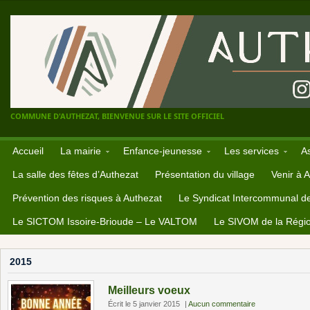
COMMUNE D'AUTHEZAT, BIENVENUE SUR LE SITE OFFICIEL
Accueil
La mairie
Enfance-jeunesse
Les services
A
La salle des fêtes d’Authezat
Présentation du village
Venir à 
Prévention des risques à Authezat
Le Syndicat Intercommunal d
Le SICTOM Issoire-Brioude – Le VALTOM
Le SIVOM de la Régio
2015
Meilleurs voeux
Écrit le 5 janvier 2015
|
Aucun commentaire