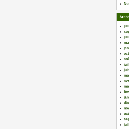
No
Archi
jui
se
jui
ma
jan
oc
ao
jui
jui
ma
avr
ma
fév
jan
dé
no
oc
se
jui