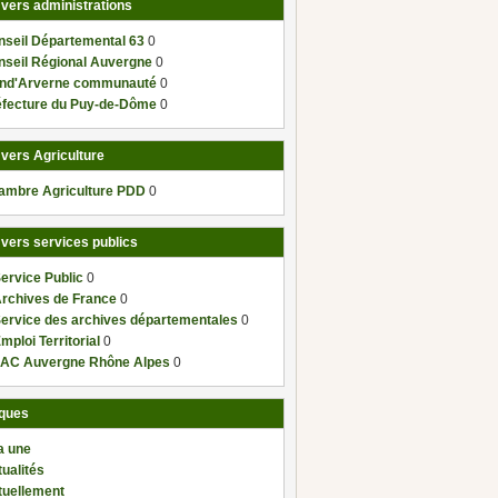
 vers administrations
nseil Départemental 63
0
nseil Régional Auvergne
0
nd'Arverne communauté
0
éfecture du Puy-de-Dôme
0
 vers Agriculture
ambre Agriculture PDD
0
 vers services publics
ervice Public
0
Archives de France
0
Service des archives départementales
0
mploi Territorial
0
AC Auvergne Rhône Alpes
0
ques
a une
ualités
tuellement