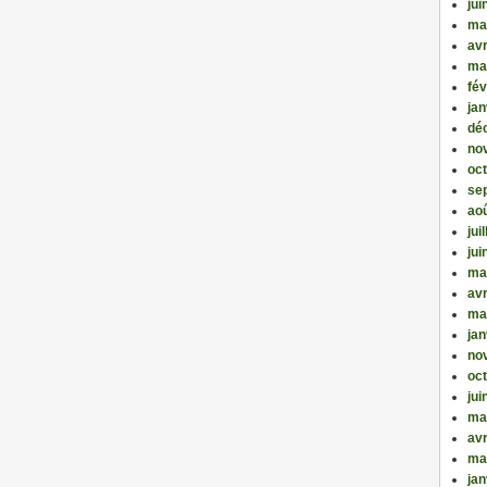
jui
ma
avr
ma
fév
jan
dé
no
oc
se
ao
jui
jui
ma
avr
ma
jan
no
oc
jui
ma
avr
ma
jan