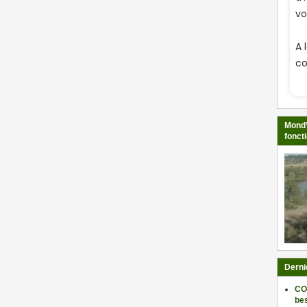
Mond’
fonct
Derni
CO
be