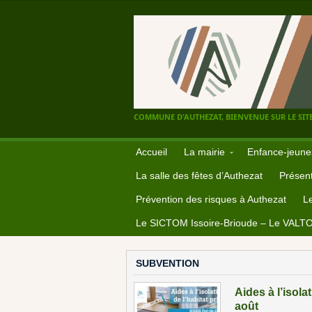
COMMUNE D'AUTHEZAT, BIENVENUE SUR LE SITE
Accueil
La mairie
Enfance-jeune
La salle des fêtes d’Authezat
Présent
Prévention des risques à Authezat
L
Le SICTOM Issoire-Brioude – Le VALT
SUBVENTION
Aides à l’isola
août