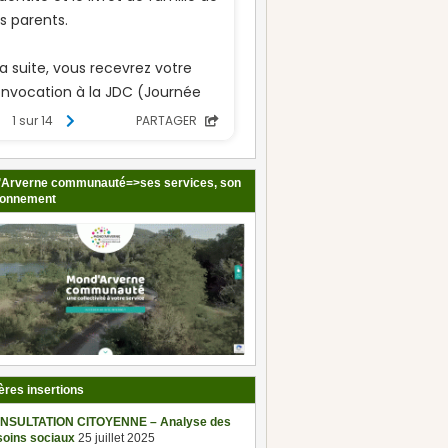
Arverne communauté=>ses services, son
ionnement
ères insertions
NSULTATION CITOYENNE – Analyse des
soins sociaux
25 juillet 2025