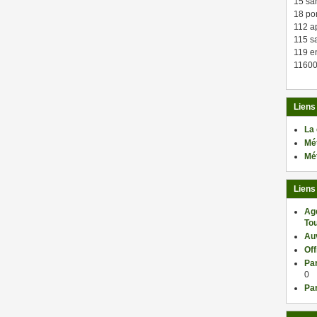
15 sa
18 po
112 a
115 sa
119 en
11600
Liens
La
Mé
Mé
Liens
Ag
Tou
Au
Of
Par
0
Par