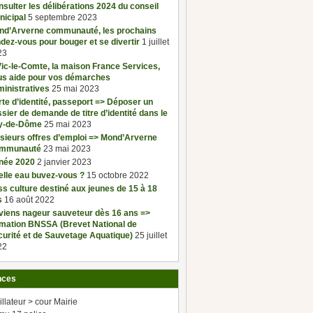
sulter les délibérations 2024 du conseil
nicipal
5 septembre 2023
nd’Arverne communauté, les prochains
dez-vous pour bouger et se divertir
1 juillet
23
ic-le-Comte, la maison France Services,
us aide pour vos démarches
inistratives
25 mai 2023
te d’identité, passeport => Déposer un
sier de demande de titre d’identité dans le
y-de-Dôme
25 mai 2023
sieurs offres d’emploi => Mond’Arverne
mmunauté
23 mai 2023
née 2020
2 janvier 2023
elle eau buvez-vous ?
15 octobre 2022
s culture destiné aux jeunes de 15 à 18
s
16 août 2022
viens nageur sauveteur dès 16 ans =>
rmation BNSSA (Brevet National de
urité et de Sauvetage Aquatique)
25 juillet
22
nces
illateur > cour Mairie