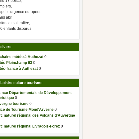
mu,17 police,
mpiers,
ppel d'urgence européen,
ns abri,
fance mal traitée,
0 enfants disparus.
 divers
 chaine météo à Authezat
0
téo Pleinchamp 63
0
téo-france à Authezat
0
 Loisirs culture tourisme
ence Départementale de Développement
ristique
0
vergne tourisme
0
fice de Tourisme Mond'Arverne
0
c naturel régional des Volcans d'Auvergne
c naturel régional Livradois-Forez
0