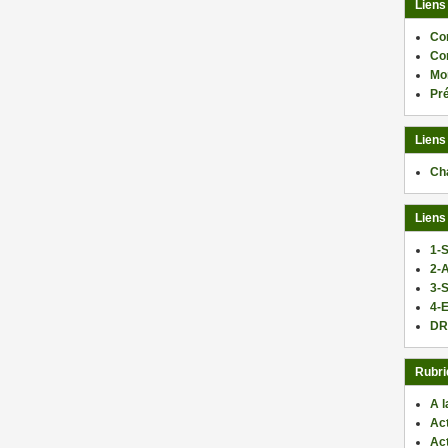
Liens
Co
Co
Mo
Pr
Liens
Ch
Liens
1-S
2-
3-
4-E
DR
Rubri
A l
Act
Ac