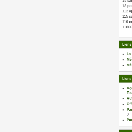
15 sa
18 po
112 a
115 sa
119 en
11600
Liens
La
Mé
Mé
Liens
Ag
Tou
Au
Of
Par
0
Par