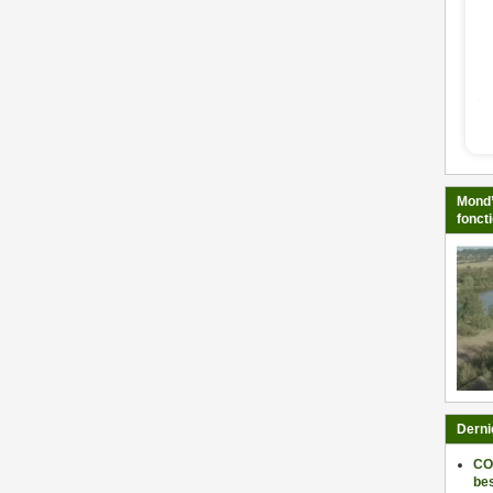
Mond’
fonct
Derni
CO
be