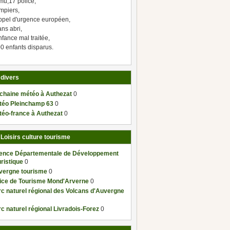
mu,17 police,
mpiers,
ppel d'urgence européen,
ns abri,
fance mal traitée,
0 enfants disparus.
 divers
 chaine météo à Authezat
0
téo Pleinchamp 63
0
téo-france à Authezat
0
 Loisirs culture tourisme
ence Départementale de Développement
ristique
0
vergne tourisme
0
fice de Tourisme Mond'Arverne
0
c naturel régional des Volcans d'Auvergne
c naturel régional Livradois-Forez
0