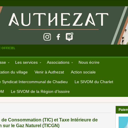
 OFFICIEL
sse
Les services
Associations
Nous écrire
ation du village
Venir à Authezat
Action sociale
e Syndicat Intercommunal de Chadieu
Le SIVOM du Charlet
OM
Le SIVOM de la Région d’Issoire
Paiem
e de Consommation (TIC) et Taxe Intérieure de
sur le Gaz Naturel (TICGN)