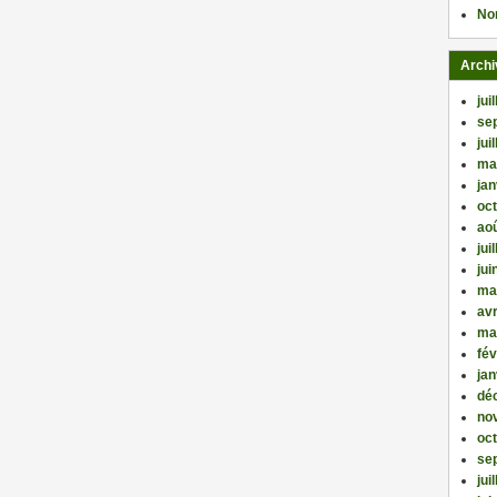
No
Archi
jui
se
jui
ma
jan
oc
ao
jui
jui
ma
avr
ma
fév
jan
dé
no
oc
se
jui