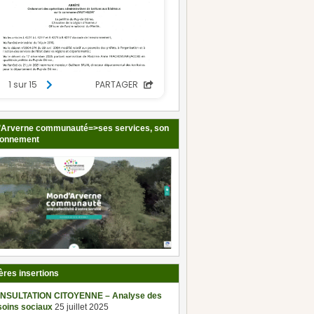
Arverne communauté=>ses services, son
ionnement
ères insertions
NSULTATION CITOYENNE – Analyse des
soins sociaux
25 juillet 2025