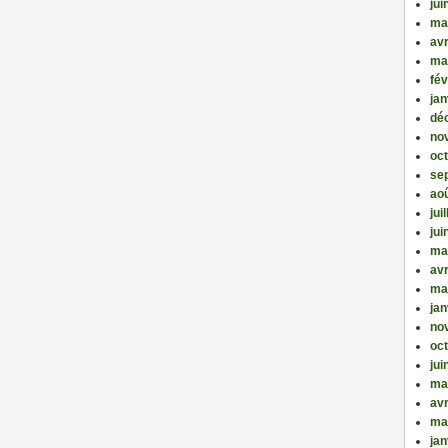
jui
ma
avr
ma
fév
jan
dé
no
oc
se
ao
jui
jui
ma
avr
ma
jan
no
oc
jui
ma
avr
ma
jan