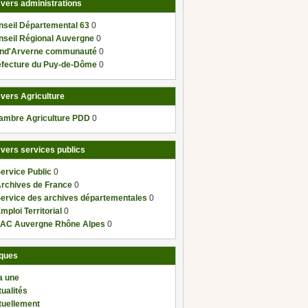
 vers administrations
nseil Départemental 63
0
nseil Régional Auvergne
0
nd'Arverne communauté
0
éfecture du Puy-de-Dôme
0
 vers Agriculture
ambre Agriculture PDD
0
 vers services publics
ervice Public
0
Archives de France
0
Service des archives départementales
0
mploi Territorial
0
AC Auvergne Rhône Alpes
0
ques
a une
ualités
tuellement