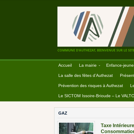
COMMUNE D'AUTHEZAT, BIENVENUE SUR LE SITE
Accueil
La mairie
Enfance-jeune
La salle des fêtes d’Authezat
Présent
Prévention des risques à Authezat
L
Le SICTOM Issoire-Brioude – Le VALT
GAZ
Taxe Intérieur
Consommation 