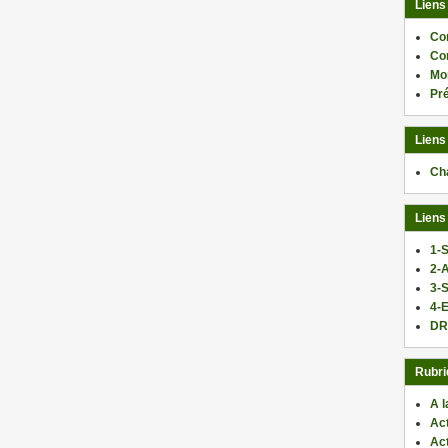
Liens
Co
Co
Mo
Pr
Liens
Ch
Liens
1-S
2-
3-
4-E
DR
Rubri
A l
Act
Ac