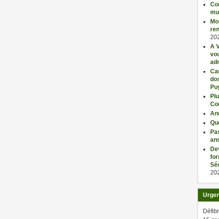
Con
mu
Mo
ren
20
A V
vo
adm
Car
dos
Pu
Plu
Co
An
Qu
Pas
an
De
fo
Séc
20
Urge
Défibr