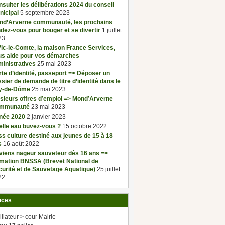
sulter les délibérations 2024 du conseil
nicipal
5 septembre 2023
nd’Arverne communauté, les prochains
dez-vous pour bouger et se divertir
1 juillet
23
ic-le-Comte, la maison France Services,
us aide pour vos démarches
inistratives
25 mai 2023
te d’identité, passeport => Déposer un
sier de demande de titre d’identité dans le
y-de-Dôme
25 mai 2023
sieurs offres d’emploi => Mond’Arverne
mmunauté
23 mai 2023
née 2020
2 janvier 2023
elle eau buvez-vous ?
15 octobre 2022
s culture destiné aux jeunes de 15 à 18
s
16 août 2022
viens nageur sauveteur dès 16 ans =>
rmation BNSSA (Brevet National de
urité et de Sauvetage Aquatique)
25 juillet
22
nces
illateur > cour Mairie