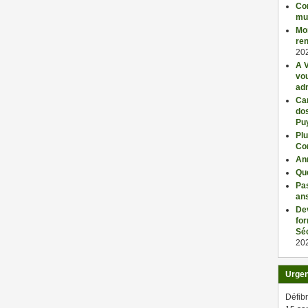
Con
mu
Mo
ren
20
A V
vo
adm
Car
dos
Pu
Plu
Co
An
Qu
Pas
an
De
fo
Séc
20
Urge
Défibr