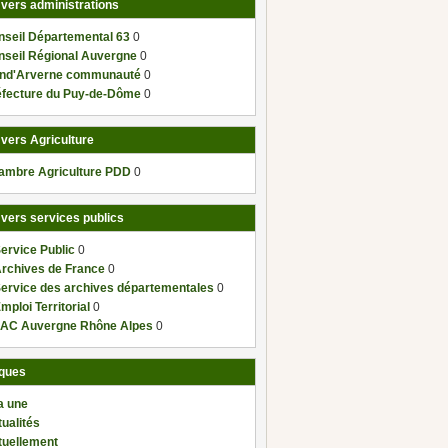
 vers administrations
nseil Départemental 63
0
nseil Régional Auvergne
0
nd'Arverne communauté
0
éfecture du Puy-de-Dôme
0
 vers Agriculture
ambre Agriculture PDD
0
 vers services publics
ervice Public
0
Archives de France
0
Service des archives départementales
0
mploi Territorial
0
AC Auvergne Rhône Alpes
0
ques
a une
ualités
tuellement