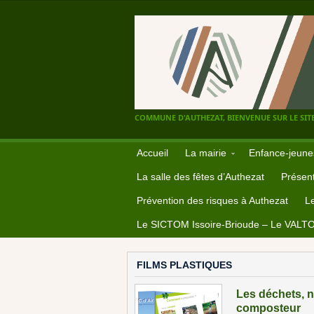
COMMUNE D'AUTHEZAT, BIENVENUE SUR LE SITE
Accueil
La mairie
Enfance-jeune
La salle des fêtes d’Authezat
Présent
Prévention des risques à Authezat
L
Le SICTOM Issoire-Brioude – Le VALT
FILMS PLASTIQUES
Les déchets, n’
composteur