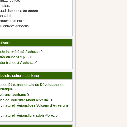
mu,17 police,
mpiers,
ppel d'urgence européen,
ns abri,
fance mal traitée,
0 enfants disparus.
 divers
 chaine météo à Authezat
0
téo Pleinchamp 63
0
téo-france à Authezat
0
 Loisirs culture tourisme
ence Départementale de Développement
ristique
0
vergne tourisme
0
fice de Tourisme Mond'Arverne
0
c naturel régional des Volcans d'Auvergne
c naturel régional Livradois-Forez
0