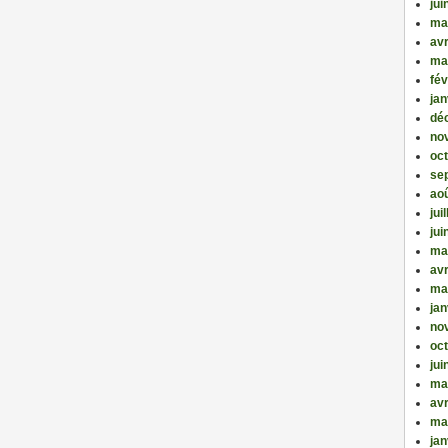
jui
ma
avr
ma
fév
jan
dé
no
oc
se
ao
jui
jui
ma
avr
ma
jan
no
oc
jui
ma
avr
ma
jan