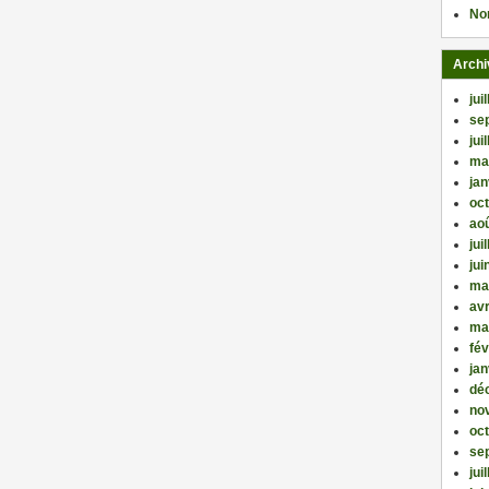
No
Archi
jui
se
jui
ma
jan
oc
ao
jui
jui
ma
avr
ma
fév
jan
dé
no
oc
se
jui