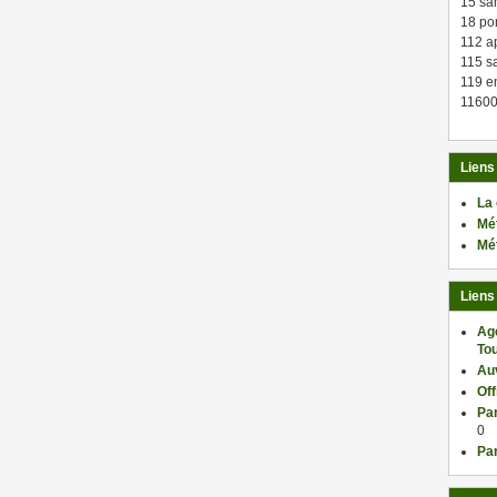
15 sa
18 po
112 a
115 sa
119 en
11600
Liens
La
Mé
Mé
Liens
Ag
Tou
Au
Of
Par
0
Par