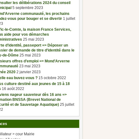
sulter les délibérations 2024 du conseil
nicipal
5 septembre 2023
nd’Arverne communauté, les prochains
dez-vous pour bouger et se divertir
1 juillet
23
ic-le-Comte, la maison France Services,
us aide pour vos démarches
inistratives
25 mai 2023
te d’identité, passeport => Déposer un
sier de demande de titre d’identité dans le
y-de-Dôme
25 mai 2023
sieurs offres d’emploi => Mond’Arverne
mmunauté
23 mai 2023
née 2020
2 janvier 2023
elle eau buvez-vous ?
15 octobre 2022
s culture destiné aux jeunes de 15 à 18
s
16 août 2022
viens nageur sauveteur dès 16 ans =>
rmation BNSSA (Brevet National de
urité et de Sauvetage Aquatique)
25 juillet
22
nces
illateur > cour Mairie