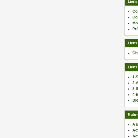
Liens
Co
Co
Mo
Pr
Liens
Ch
Liens
1-S
2-
3-
4-E
DR
Rubri
A l
Act
Ac