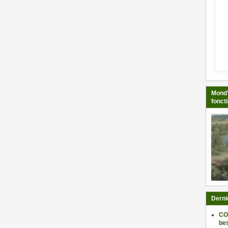
Mond’
fonct
Derni
CO
be