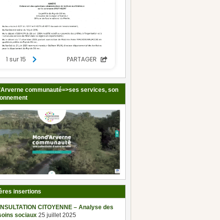
Arverne communauté=>ses services, son
ionnement
ères insertions
NSULTATION CITOYENNE – Analyse des
soins sociaux
25 juillet 2025