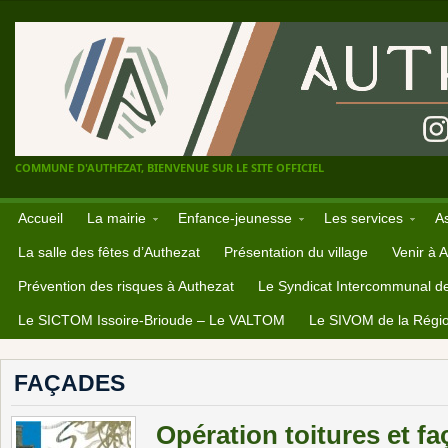
COMMUNE D'AUTHEZAT, BIENVENUE SUR LE SITE OFFICIEL
Accueil
La mairie
Enfance-jeunesse
Les services
A
La salle des fêtes d’Authezat
Présentation du village
Venir à 
Prévention des risques à Authezat
Le Syndicat Intercommunal d
Le SICTOM Issoire-Brioude – Le VALTOM
Le SIVOM de la Régio
FAÇADES
Opération toitures et f