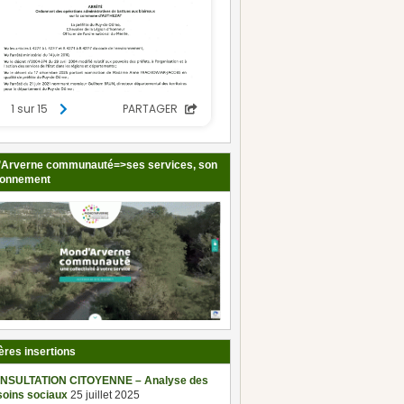
Arverne communauté=>ses services, son
ionnement
ères insertions
NSULTATION CITOYENNE – Analyse des
soins sociaux
25 juillet 2025