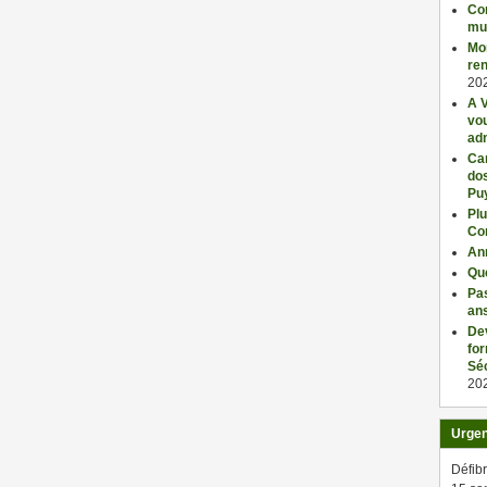
Con
mu
Mo
ren
20
A V
vo
adm
Car
dos
Pu
Plu
Co
An
Qu
Pas
an
De
fo
Séc
20
Urge
Défibr