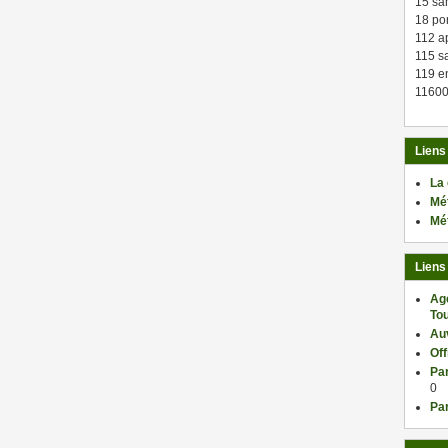
15 sa
18 po
112 a
115 sa
119 en
11600
Liens
La
Mé
Mé
Liens
Ag
Tou
Au
Of
Par
0
Par