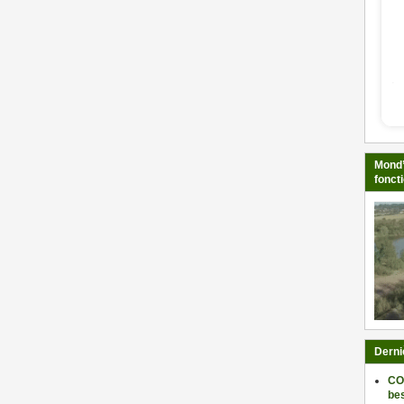
Mond’
fonct
Derni
CO
be