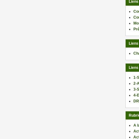
Liens
Co
Co
Mo
Pr
Liens
Ch
Liens
1-S
2-
3-
4-E
DR
Rubri
A l
Act
Ac