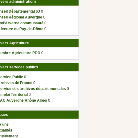
 vers administrations
nseil Départemental 63
0
nseil Régional Auvergne
0
nd'Arverne communauté
0
éfecture du Puy-de-Dôme
0
 vers Agriculture
ambre Agriculture PDD
0
 vers services publics
ervice Public
0
Archives de France
0
Service des archives départementales
0
mploi Territorial
0
AC Auvergne Rhône Alpes
0
ques
a une
ualités
tuellement