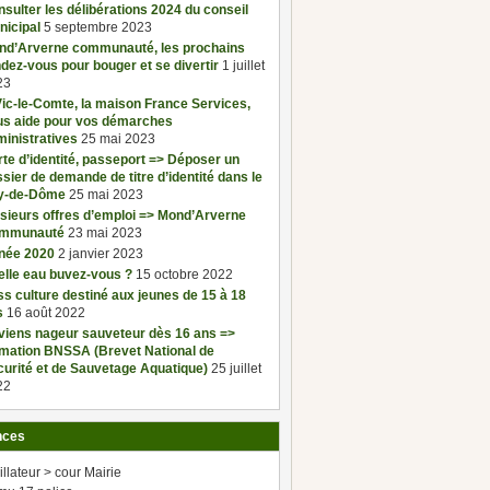
sulter les délibérations 2024 du conseil
nicipal
5 septembre 2023
nd’Arverne communauté, les prochains
dez-vous pour bouger et se divertir
1 juillet
23
ic-le-Comte, la maison France Services,
us aide pour vos démarches
inistratives
25 mai 2023
te d’identité, passeport => Déposer un
sier de demande de titre d’identité dans le
y-de-Dôme
25 mai 2023
sieurs offres d’emploi => Mond’Arverne
mmunauté
23 mai 2023
née 2020
2 janvier 2023
elle eau buvez-vous ?
15 octobre 2022
s culture destiné aux jeunes de 15 à 18
s
16 août 2022
viens nageur sauveteur dès 16 ans =>
rmation BNSSA (Brevet National de
urité et de Sauvetage Aquatique)
25 juillet
22
nces
illateur > cour Mairie