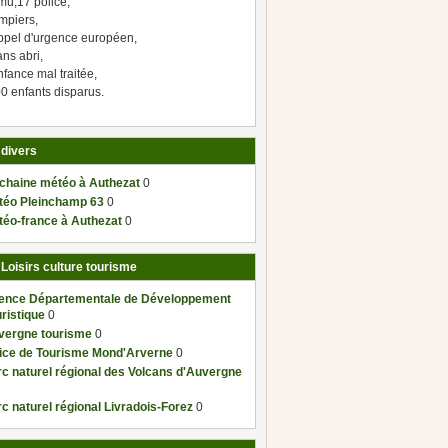
mu,17 police,
mpiers,
ppel d'urgence européen,
ns abri,
fance mal traitée,
0 enfants disparus.
 divers
 chaine météo à Authezat
0
téo Pleinchamp 63
0
téo-france à Authezat
0
 Loisirs culture tourisme
ence Départementale de Développement
ristique
0
vergne tourisme
0
fice de Tourisme Mond'Arverne
0
c naturel régional des Volcans d'Auvergne
c naturel régional Livradois-Forez
0