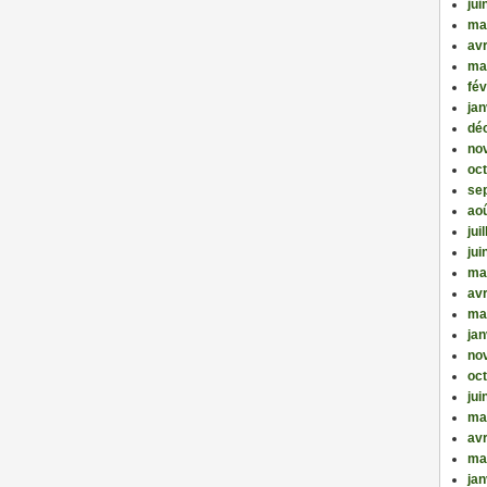
jui
ma
avr
ma
fév
jan
dé
no
oc
se
ao
jui
jui
ma
avr
ma
jan
no
oc
jui
ma
avr
ma
jan