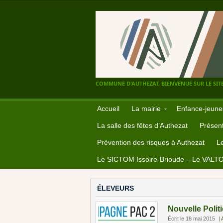
COMMUNE D'AUTHEZAT, BIENVENUE SUR LE SITE
Accueil
La mairie
Enfance-jeune
La salle des fêtes d’Authezat
Présent
Prévention des risques à Authezat
L
Le SICTOM Issoire-Brioude – Le VALT
ÉLEVEURS
Nouvelle Poli
Écrit le 18 mai 2015
|