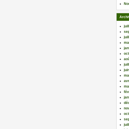
No
Archi
jui
se
jui
ma
jan
oc
ao
jui
jui
ma
avr
ma
fév
jan
dé
no
oc
se
jui