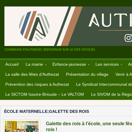
COMMUNE D'AUTHEZAT, BIENVENUE SUR LE SITE OFFICIEL
Accueil
La mairie
Enfance-jeunesse
Les services
A
La salle des fêtes d’Authezat
Présentation du village
Venir à 
Prévention des risques à Authezat
Le Syndicat Intercommunal d
Le SICTOM Issoire-Brioude – Le VALTOM
Le SIVOM de la Régio
ÉCOLE MATERNELLE;GALETTE DES ROIS
Galette des rois à l’école, une seule
rois !