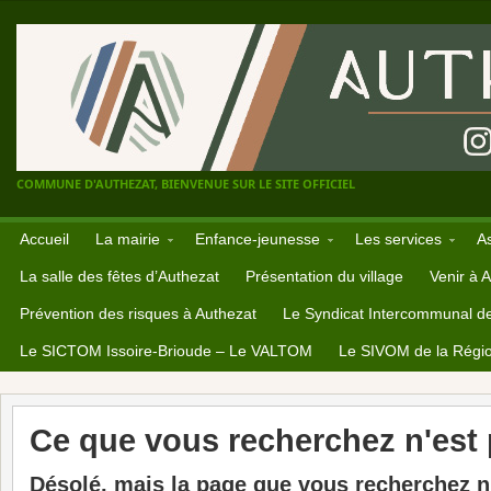
COMMUNE D'AUTHEZAT, BIENVENUE SUR LE SITE OFFICIEL
Accueil
La mairie
Enfance-jeunesse
Les services
A
La salle des fêtes d’Authezat
Présentation du village
Venir à 
Prévention des risques à Authezat
Le Syndicat Intercommunal d
Le SICTOM Issoire-Brioude – Le VALTOM
Le SIVOM de la Régio
Ce que vous recherchez n'est p
Désolé, mais la page que vous recherchez n'